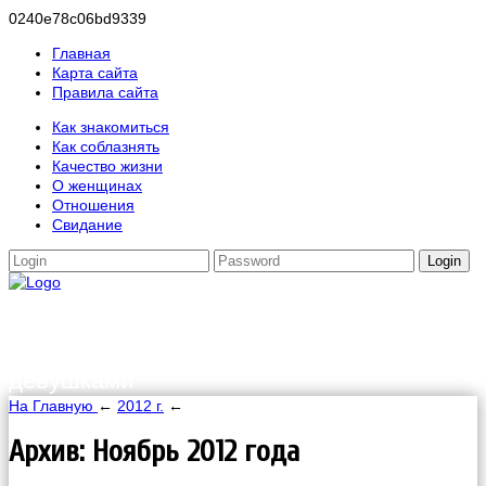
0240e78c06bd9339
Главная
Карта сайта
Правила сайта
Как знакомиться
Как соблазнять
Качество жизни
О женщинах
Отношения
Свидание
Login
HappinessGirl.ru
Мужские разговоры об отношениях с
девушками
На Главную
←
2012 г.
←
Архив: Ноябрь 2012 года