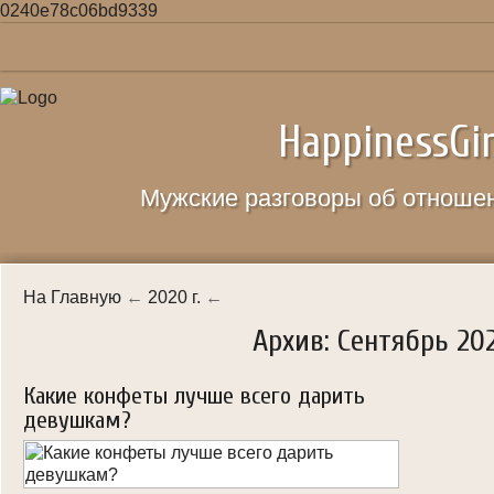
0240e78c06bd9339
Главная
HappinessGir
Карта сайта
Правила сайта
Мужские разговоры об отноше
Как знакомиться
Как соблазнять
На Главную
←
2020 г.
←
Качество жизни
Архив: Сентябрь 20
О женщинах
Какие конфеты лучше всего дарить
Отношения
девушкам?
Свидание