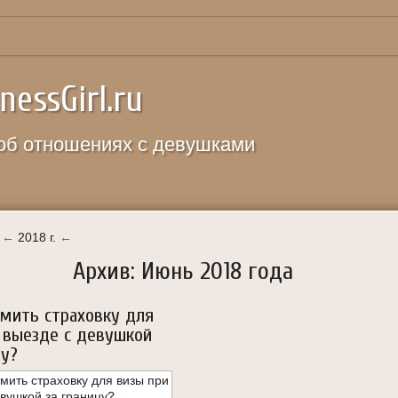
nessGirl.ru
об отношениях с девушками
←
2018 г.
←
Архив: Июнь 2018 года
мить страховку для
 выезде с девушкой
цу?