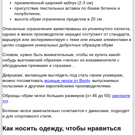
приземленный широкий каблук (2-3 см)
присутствие текстильных вставок по бокам ботинок и
полуботинок;
высота обуви ограничена пределом в 20 см.
Описанные ограничения заимствованы из упомянутого патента,
однако в жизни производители нередко отступают от стандарта,
варьируя или экспериментируя с теми или иными элементами в
целях создания уникальных добротных образцов обуви.
Словом, нужно быть внимательным, чтобы не купить какой-
нибудь вьетнамский образчик «челси» из кожзаменителя с
абсурдными пряжками и стразами…
Девушкам, желающим выглядеть под стать своим ухажерам,
можно посоветовать
модные челси от Bonty
, выпускаемых
польскими и другими европейскими производителями.
Образцы обуви челси больших размеров (от 46 до 50)
смотрите
тут
.
Ботинки челси замечательно сочетаются с джинсами, подходят
и для спортивного стиля.
Как носить одежду, чтобы нравиться