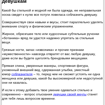
девушкам
Какой бы стильной и модной ни была одежда, ее неправильная
носка сведет к нулю все потуги ловеласа соблазнить девушку.
Совершенствуя свои навыки и вкусы, стоит параллельно уделять
внимание спорту и физическим упражнениям.
Жирное, обрюзгшее тело или худосочные субтильные ручонки
«ботаника» вряд ли удастся надежно упрятать за стильные
вещи.
Грязные ногти, запах «извозчика» и прочие признаки
«мужественности» навсегда отвратят от вас любую девушку,
даже если вы будете щеголять брендовыми вещицами.
Прямая спина, уверенные манеры, спортивная фигура,
ухоженный внешний вид, сдержанная улыбка, уместный
юмор
соблазнителя
– то, перед чем не сможет устоять ни одна
женщина или девушка, какой бы высокомерной или недоступной
они ни казалась.
И если к этому добавить твое умение одеваться стильно и
современно – вопрос отыскания
девушки своей мечты
станет
для тебя лишь вопросом времени.