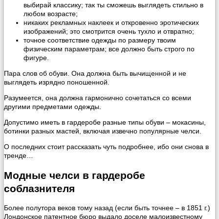
выбирай классику; так ты сможешь выглядеть стильно в
любом возрасте;
никаких рекламных наклеек и откровенно эротических
изображений; это смотрится очень тухло и отвратно;
точное соответствие одежды по размеру твоим
физическим параметрам; все должно быть строго по
фигуре.
Пара слов об обуви. Она должна быть вычищенной и не
выглядеть изрядно поношенной.
Разумеется, она должна гармонично сочетаться со всеми
другими предметами одежды.
Допустимо иметь в гардеробе разные типы обуви – мокасины,
ботинки разных мастей, включая извечно популярные челси.
О последних стоит рассказать чуть подробнее, ибо они снова в
тренде…
Модные челси в гардеробе
соблазнителя
Более полутора веков тому назад (если быть точнее – в 1851 г.)
Лондонское патентное бюро выдало доселе малоизвестному