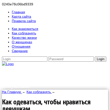
0240e78c06bd9339
Главная
Карта сайта
Правила сайта
Как знакомиться
Как соблазнять
Качество жизни
О женщинах
Отношения
Свидание
Login
HappinessGirl.ru
Мужские разговоры об отношениях с
девушками
На Главную
←
Как соблазнять
←
Как одеваться, чтобы нравиться
девушкам