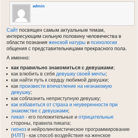
Login
admin
Сайт
посвящен самым актуальным темам,
интересующим сильную половину человечества в
области познания
женской натуры
и
психологии
общения с представительницами прекрасного пола.
А именно:
как правильно знакомиться с девушками
;
как влюбить в себя
девушку своей мечты
;
как найти путь к сердцу любимой девушки;
как
произвести впечатление на незнакомую
девушку
;
как соблазнить неприступную девушку;
как избавиться от страха и неуверенности при
знакомстве с девушками
;
пикап
- его положительные и
отрицательные
стороны, правила пикапа;
гипноз
и нейролингвистическое программирование
(
НЛП
) - как способ воздействия на женское