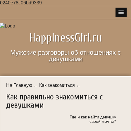
0240e78c06bd9339
Главная
HappinessGirl.ru
Карта сайта
Правила сайта
Мужские разговоры об отношениях с
девушками
Как знакомиться
Как соблазнять
Качество жизни
На Главную
←
Как знакомиться
←
Как правильно знакомиться с
О женщинах
девушками
Отношения
Где и как найти девушку
Свидание
своей мечты?