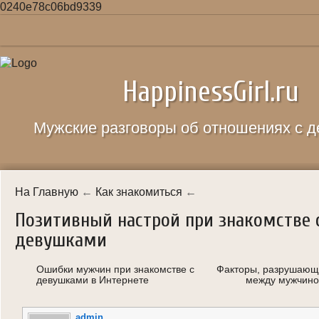
0240e78c06bd9339
Главная
HappinessGirl.ru
Карта сайта
Правила сайта
Мужские разговоры об отношениях с 
Как знакомиться
Как соблазнять
На Главную
←
Как знакомиться
←
Качество жизни
Позитивный настрой при знакомстве 
О женщинах
девушками
Отношения
Ошибки мужчин при знакомстве с
Факторы, разрушающ
девушками в Интернете
между мужчино
Свидание
admin