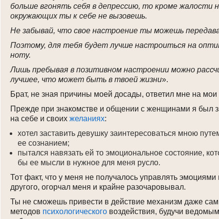
больше вгонять себя в депрессию, то кроме жалости 
окружающих ты к себе не вызовешь.
Не забывай, что свое настроение ты можешь передава
Поэтому, для тебя будет лучше настроиться на опт
ноту.
Лишь пребывая в позитивном настроении можно расс
лучшее, что может быть в твоей жизни
».
Брат, не зная причины моей досады, ответил мне на мои
Прежде при знакомстве и общении с женщинами я был з
на себе и своих
желаниях
:
хотел заставить девушку заинтересоваться мною пут
ее сознанием;
пытался навязать ей то эмоциональное состояние, ко
бы ее мысли в нужное для меня русло.
Тот факт, что у меня не получалось управлять эмоциями
другого, огорчал меня и крайне разочаровывал.
Ты не сможешь привести в действие механизм даже са
методов
психологического
воздействия, будучи ведомым